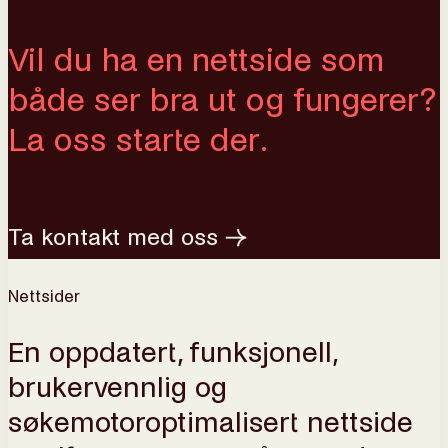
Vil du ha en nettside som
både ser bra ut og fungerer?
La oss starte der.
Ta kontakt med oss
→
Nettsider
En oppdatert, funksjonell,
brukervennlig og
søkemotoroptimalisert nettside