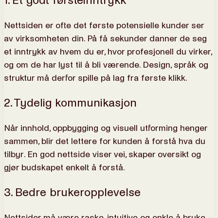
1. Et godt førsteinntrykk
Nettsiden er ofte det første potensielle kunder ser
av virksomheten din. På få sekunder danner de seg
et inntrykk av hvem du er, hvor profesjonell du virker,
og om de har lyst til å bli værende. Design, språk og
struktur må derfor spille på lag fra første klikk.
2. Tydelig kommunikasjon
Når innhold, oppbygging og visuell utforming henger
sammen, blir det lettere for kunden å forstå hva du
tilbyr. En god nettside viser vei, skaper oversikt og
gjør budskapet enkelt å forstå.
3. Bedre brukeropplevelse
Nettsider må være raske, intuitive og enkle å bruke –