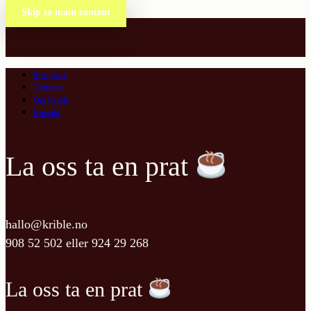
Skip to main content
Prosjekter
Tjenester
Om Krible
Kontakt
La oss ta en prat
hallo@krible.no
908 52 502
eller
924 29 268
La oss ta en prat