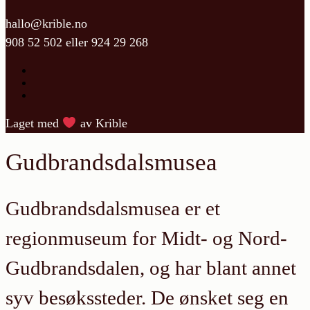
hallo@krible.no
908 52 502
eller
924 29 268
Laget med
av Krible
Gudbrandsdalsmusea
Gudbrandsdalsmusea er et
regionmuseum for Midt- og Nord-
Gudbrandsdalen, og har blant annet
syv besøkssteder. De ønsket seg en