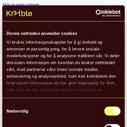
Skip to main content
Prosjekter
Denne nettsiden anvender cookies
Tjenester
Om Krible
Vi bruker informasjonskapsler for å gi innhold og
Kontakt
annonser et personlig preg, for å levere sosiale
mediefunksjoner og for å analysere trafikken vår. Vi deler
dessuten informasjon om hvordan du bruker nettstedet
La oss ta en prat
vårt, med partnerne våre innen sosiale medier,
annonsering og analysearbeid, som kan kombinere den
med annen informasjon du har gjort tilgjengelig for dem,
eller som de har samlet inn gjennom din bruk av
hallo@krible.no
tjenestene deres.
908 52 502
eller
924 29 268
Samtykkevalg
Nødvendig
La oss ta en prat